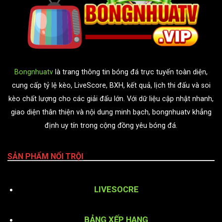
Bongnhuatv
là trang thông tin bóng đá trực tuyến toàn diện,
cung cấp tỷ lệ kèo, LiveScore, BXH, kết quả, lịch thi đấu và soi
kèo chất lượng cho các giải đấu lớn. Với dữ liệu cập nhật nhanh,
giao diện thân thiện và nội dung minh bạch, bongnhuatv khẳng
định uy tín trong cộng đồng yêu bóng đá.
SẢN PHẨM NỔI TRỘI
LIVESOCRE
BẢNG XẾP HẠNG