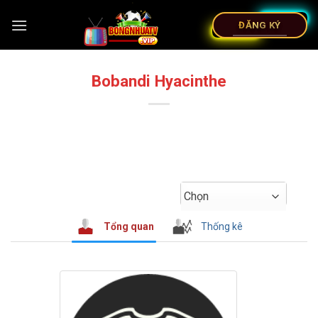
ĐĂNG KÝ
Bobandi Hyacinthe
Chọn
Tổng quan
Thống kê