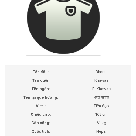
Tên đầu:
Bharat
Tên cuối:
Khawas
Tên ngắn:
B. Khawas
Tên tại quê hương:
भरत खवास
Vị trí:
Tiền đạo
Chiều cao:
168 cm
Cân nặng:
61 kg
Quốc tịch:
Nepal