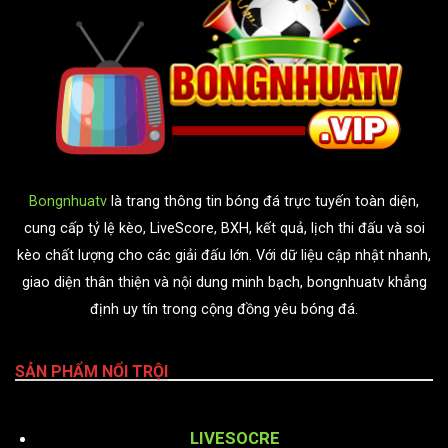
Bongnhuatv
là trang thông tin bóng đá trực tuyến toàn diện,
cung cấp tỷ lệ kèo, LiveScore, BXH, kết quả, lịch thi đấu và soi
kèo chất lượng cho các giải đấu lớn. Với dữ liệu cập nhật nhanh,
giao diện thân thiện và nội dung minh bạch, bongnhuatv khẳng
định uy tín trong cộng đồng yêu bóng đá.
SẢN PHẨM NỔI TRỘI
LIVESOCRE