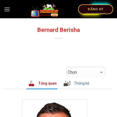
ĐĂNG KÝ
Bernard Berisha
Chọn
Tổng quan
Thống kê