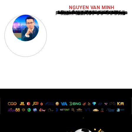
NGUYEN VAN MINH
Nguyễn Văn Minh là một trong những chuyên gia hàng đầu về báo cáo tin tức thể thao tại Việt Nam, với hơn 10 năm hoạt động trong ngành. Ông có kiến thức sâu rộng và kinh nghiệm đáng kể trong việc phân tích và báo cáo về các sự kiện thể thao hàng đầu. Sự hiểu biết sâu sắc của ông về ngành này đã giúp ông xây dựng uy tín và danh tiếng trong cộng đồng báo chí thể thao.