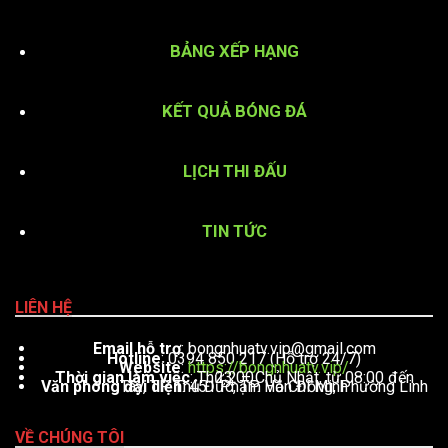
BẢNG XẾP HẠNG
KẾT QUẢ BÓNG ĐÁ
LỊCH THI ĐẤU
TIN TỨC
LIÊN HỆ
Email hỗ trợ
:
bongnhuatv.vip@gmail.com
Hotline
: 0394 850 217 (Hỗ trợ 24/7)
Website
:
https://bongnhuatv.vip/
Thời gian làm việc
: Thứ 2 – Chủ Nhật, từ 08:00 đến 23:00
Văn phòng đại diện
: 451 Phạm Văn Đồng, Phường Linh Tây, TP. Thủ Đức, TP. Hồ Chí Minh
VỀ CHÚNG TÔI