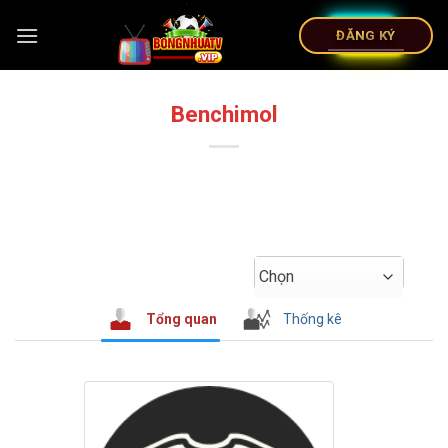
ĐĂNG KÝ
Benchimol
Chọn
Tổng quan
Thống kê