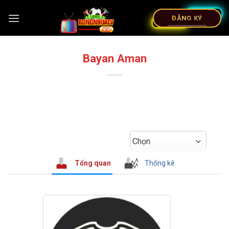
ĐĂNG KÝ
Bayan Aman
Chọn
Tổng quan
Thống kê