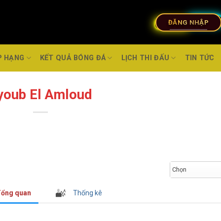
ĐĂNG NHẬP
P HẠNG
KẾT QUẢ BÓNG ĐÁ
LỊCH THI ĐẤU
TIN TỨC
youb El Amloud
Chọn
ổng quan
Thống kê