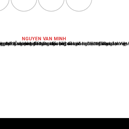
NGUYEN VAN MINH
cáo tin tức thể thao tại Việt Nam, với hơn 10 năm hoạt động trong ngành. Ông có kiến thức sâu rộng và kinh nghiệm đáng kể trong việc phân tích và báo cáo về các sự kiện thể thao hàng đầu. Sự hiểu biết sâu sắc của ông về ngành này đã giúp ông xây dựng uy tín và danh tiếng trong cộng đồng báo chí thể thao.