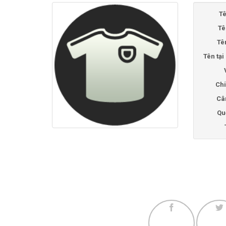
Tê
Tê
Tê
Tên tạ
Chi
Câ
Qu