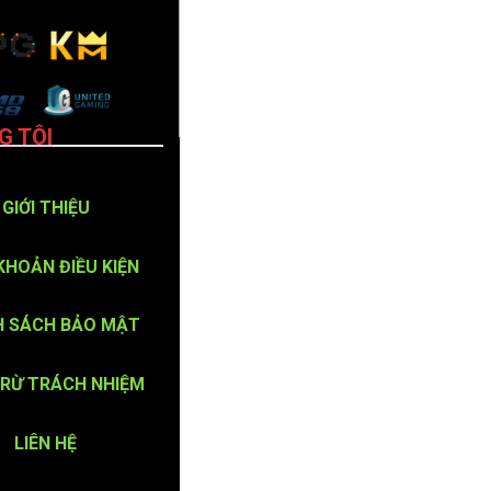
G TÔI
GIỚI THIỆU
KHOẢN ĐIỀU KIỆN
H SÁCH BẢO MẬT
TRỪ TRÁCH NHIỆM
LIÊN HỆ