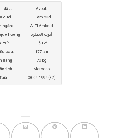
n đầu:
Ayoub
n cuối:
El Amloud
n ngắn:
A. El Amloud
i quê hương:
أيوب العملود
Vị trí:
Hậu vệ
ều cao:
177 cm
n nặng:
70 kg
ốc tịch:
Morocco
Tuổi:
08-04-1994 (32)