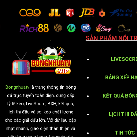
SẢN PHẨM NỔI TR
LIVESOCR
BẢNG XẾP H
Bongnhuatv
là trang thông tin bóng
KẾT QUẢ BÓN
đá trực tuyến toàn diện, cung cấp
tỷ lệ kèo, LiveScore, BXH, kết quả,
lịch thi đấu và soi kèo chất lượng
LỊCH THI Đ
cho các giải đấu lớn. Với dữ liệu cập
nhật nhanh, giao diện thân thiện và
TIN TỨC
nội dung minh bạch, bongnhuatv