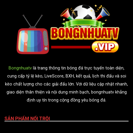
Bongnhuatv
là trang thông tin bóng đá trực tuyến toàn diện,
cung cấp tỷ lệ kèo, LiveScore, BXH, kết quả, lịch thi đấu và soi
kèo chất lượng cho các giải đấu lớn. Với dữ liệu cập nhật nhanh,
giao diện thân thiện và nội dung minh bạch, bongnhuatv khẳng
định uy tín trong cộng đồng yêu bóng đá.
SẢN PHẨM NỔI TRỘI