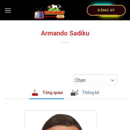
ĐĂNG KÝ
Armando Sadiku
Chọn
Tổng quan
Thống kê