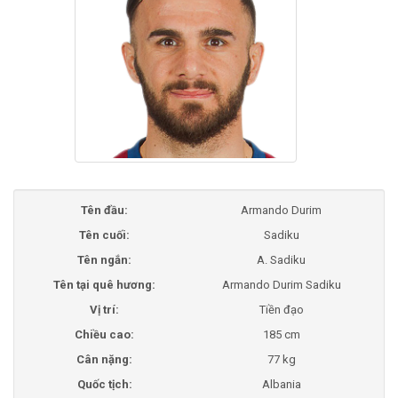
Tên đầu:
Armando Durim
Tên cuối:
Sadiku
Tên ngắn:
A. Sadiku
Tên tại quê hương:
Armando Durim Sadiku
Vị trí:
Tiền đạo
Chiều cao:
185 cm
Cân nặng:
77 kg
Quốc tịch:
Albania