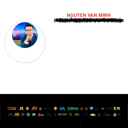
NGUYEN VAN MINH
Nguyễn Văn Minh là một trong những chuyên gia hàng đầu về báo cáo tin tức thể thao tại Việt Nam, với hơn 10 năm hoạt động trong ngành. Ông có kiến thức sâu rộng và kinh nghiệm đáng kể trong việc phân tích và báo cáo về các sự kiện thể thao hàng đầu. Sự hiểu biết sâu sắc của ông về ngành này đã giúp ông xây dựng uy tín và danh tiếng trong cộng đồng báo chí thể thao.