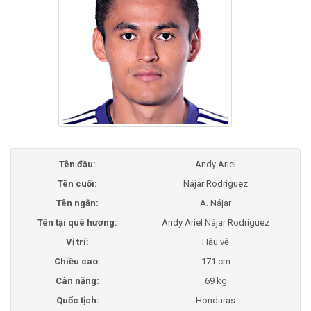
Tên đầu:
Andy Ariel
Tên cuối:
Nájar Rodríguez
Tên ngắn:
A. Nájar
Tên tại quê hương:
Andy Ariel Nájar Rodríguez
Vị trí:
Hậu vệ
Chiều cao:
171 cm
Cân nặng:
69 kg
Quốc tịch:
Honduras