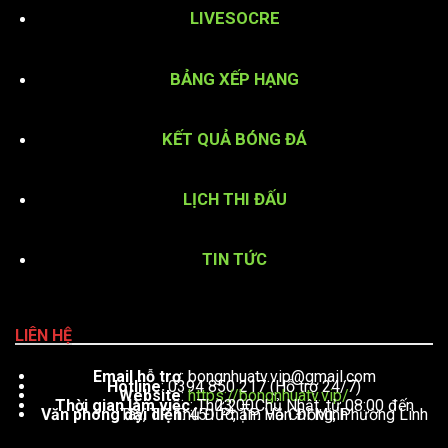
LIVESOCRE
BẢNG XẾP HẠNG
KẾT QUẢ BÓNG ĐÁ
LỊCH THI ĐẤU
TIN TỨC
LIÊN HỆ
Email hỗ trợ
:
bongnhuatv.vip@gmail.com
Hotline
: 0394 850 217 (Hỗ trợ 24/7)
Website
:
https://bongnhuatv.vip/
Thời gian làm việc
: Thứ 2 – Chủ Nhật, từ 08:00 đến 23:00
Văn phòng đại diện
: 451 Phạm Văn Đồng, Phường Linh Tây, TP. Thủ Đức, TP. Hồ Chí Minh