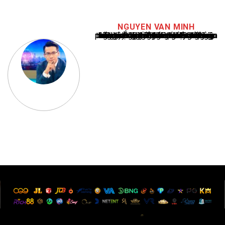
NGUYEN VAN MINH
Nguyễn Văn Minh là một trong những chuyên gia hàng đầu về báo cáo tin tức thể thao tại Việt Nam, với hơn 10 năm hoạt động trong ngành. Ông có kiến thức sâu rộng và kinh nghiệm đáng kể trong việc phân tích và báo cáo về các sự kiện thể thao hàng đầu. Sự hiểu biết sâu sắc của ông về ngành này đã giúp ông xây dựng uy tín và danh tiếng trong cộng đồng báo chí thể thao.