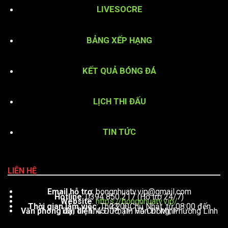
LIVESOCRE
BẢNG XẾP HẠNG
KẾT QUẢ BÓNG ĐÁ
LỊCH THI ĐẤU
TIN TỨC
LIÊN HỆ
Email hỗ trợ
:
bongnhuatv.vip@gmail.com
Hotline
: 0394 850 217 (Hỗ trợ 24/7)
Website
:
https://bongnhuatv.vip/
Thời gian làm việc
: Thứ 2 – Chủ Nhật, từ 08:00 đến 23:00
Văn phòng đại diện
: 451 Phạm Văn Đồng, Phường Linh Tây, TP. Thủ Đức, TP. Hồ Chí Minh