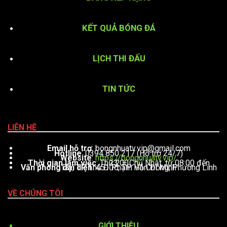
KẾT QUẢ BÓNG ĐÁ
LỊCH THI ĐẤU
TIN TỨC
LIÊN HỆ
Email hỗ trợ
:
bongnhuatv.vip@gmail.com
Hotline
: 0394 850 217 (Hỗ trợ 24/7)
Website
:
https://bongnhuatv.vip/
Thời gian làm việc
: Thứ 2 – Chủ Nhật, từ 08:00 đến 23:00
Văn phòng đại diện
: 451 Phạm Văn Đồng, Phường Linh Tây, TP. Thủ Đức, TP. Hồ Chí Minh
VỀ CHÚNG TÔI
GIỚI THIỆU