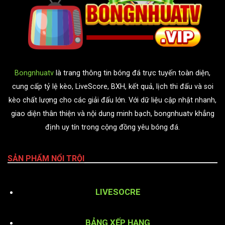
Bongnhuatv
là trang thông tin bóng đá trực tuyến toàn diện,
cung cấp tỷ lệ kèo, LiveScore, BXH, kết quả, lịch thi đấu và soi
kèo chất lượng cho các giải đấu lớn. Với dữ liệu cập nhật nhanh,
giao diện thân thiện và nội dung minh bạch, bongnhuatv khẳng
định uy tín trong cộng đồng yêu bóng đá.
SẢN PHẨM NỔI TRỘI
LIVESOCRE
BẢNG XẾP HẠNG