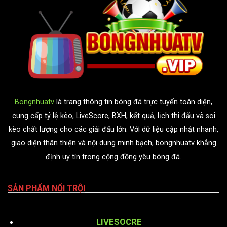
Bongnhuatv
là trang thông tin bóng đá trực tuyến toàn diện,
cung cấp tỷ lệ kèo, LiveScore, BXH, kết quả, lịch thi đấu và soi
kèo chất lượng cho các giải đấu lớn. Với dữ liệu cập nhật nhanh,
giao diện thân thiện và nội dung minh bạch, bongnhuatv khẳng
định uy tín trong cộng đồng yêu bóng đá.
SẢN PHẨM NỔI TRỘI
LIVESOCRE