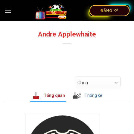
ĐĂNG KÝ
Andre Applewhaite
Chọn
Tổng quan
Thống kê