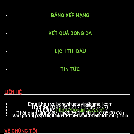
BẢNG XẾP HẠNG
KẾT QUẢ BÓNG ĐÁ
LỊCH THI ĐẤU
TIN TỨC
LIÊN HỆ
Email hỗ trợ
:
bongnhuatv.vip@gmail.com
Hotline
: 0394 850 217 (Hỗ trợ 24/7)
Website
:
https://bongnhuatv.vip/
Thời gian làm việc
: Thứ 2 – Chủ Nhật, từ 08:00 đến 23:00
Văn phòng đại diện
: 451 Phạm Văn Đồng, Phường Linh Tây, TP. Thủ Đức, TP. Hồ Chí Minh
VỀ CHÚNG TÔI