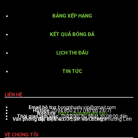
BẢNG XẾP HẠNG
KẾT QUẢ BÓNG ĐÁ
LỊCH THI ĐẤU
TIN TỨC
LIÊN HỆ
Email hỗ trợ
:
bongnhuatv.vip@gmail.com
Hotline
: 0394 850 217 (Hỗ trợ 24/7)
Website
:
https://bongnhuatv.vip/
Thời gian làm việc
: Thứ 2 – Chủ Nhật, từ 08:00 đến 23:00
Văn phòng đại diện
: 451 Phạm Văn Đồng, Phường Linh Tây, TP. Thủ Đức, TP. Hồ Chí Minh
VỀ CHÚNG TÔI