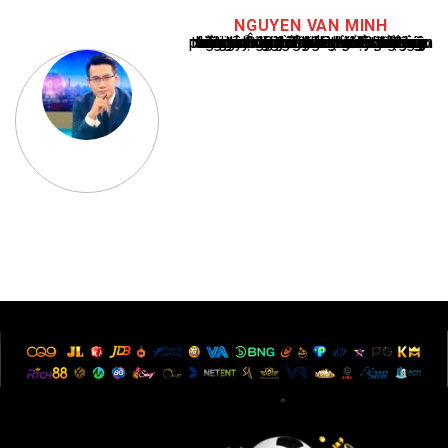
NGUYEN VAN MINH
Nguyễn Văn Minh là một trong những chuyên gia hàng đầu về báo cáo tin tức thể thao tại Việt Nam, với hơn 10 năm hoạt động trong ngành. Ông có kiến thức sâu rộng và kinh nghiệm đáng kể trong việc phân tích và báo cáo về các sự kiện thể thao hàng đầu. Sự hiểu biết sâu sắc của ông về ngành này đã giúp ông xây dựng uy tín và danh tiếng trong cộng đồng báo chí thể thao.