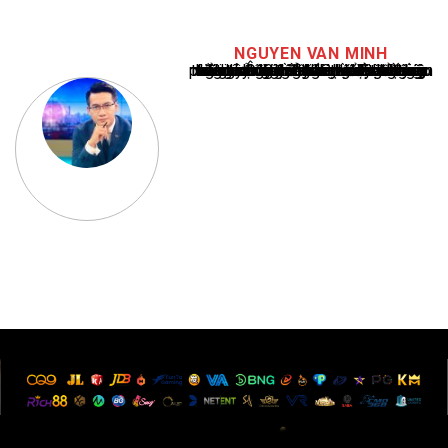
NGUYEN VAN MINH
Nguyễn Văn Minh là một trong những chuyên gia hàng đầu về báo cáo tin tức thể thao tại Việt Nam, với hơn 10 năm hoạt động trong ngành. Ông có kiến thức sâu rộng và kinh nghiệm đáng kể trong việc phân tích và báo cáo về các sự kiện thể thao hàng đầu. Sự hiểu biết sâu sắc của ông về ngành này đã giúp ông xây dựng uy tín và danh tiếng trong cộng đồng báo chí thể thao.