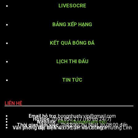
LIVESOCRE
BẢNG XẾP HẠNG
KẾT QUẢ BÓNG ĐÁ
LỊCH THI ĐẤU
TIN TỨC
LIÊN HỆ
Email hỗ trợ
:
bongnhuatv.vip@gmail.com
Hotline
: 0394 850 217 (Hỗ trợ 24/7)
Website
:
https://bongnhuatv.vip/
Thời gian làm việc
: Thứ 2 – Chủ Nhật, từ 08:00 đến 23:00
Văn phòng đại diện
: 451 Phạm Văn Đồng, Phường Linh Tây, TP. Thủ Đức, TP. Hồ Chí Minh