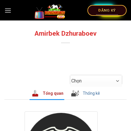
ĐĂNG KÝ
Amirbek Dzhuraboev
Chọn
Tổng quan
Thống kê