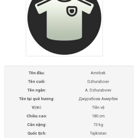
Tên đầu:
Amirbek
Tên cuối:
Dzhuraboev
Tên ngắn:
A. Dzhuraboev
Tên tại quê hương:
Джурабоев Амирбек
Vị trí:
Tiền vệ
Chiều cao:
180 cm
Cân nặng:
73 kg
Quốc tịch:
Tajikistan