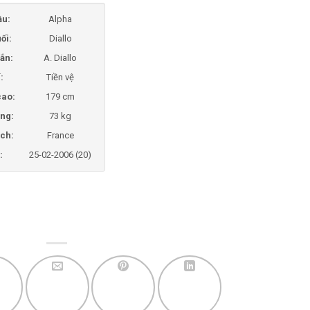
ầu:
Alpha
ối:
Diallo
ắn:
A. Diallo
í:
Tiền vệ
cao:
179 cm
ng:
73 kg
ịch:
France
:
25-02-2006 (20)