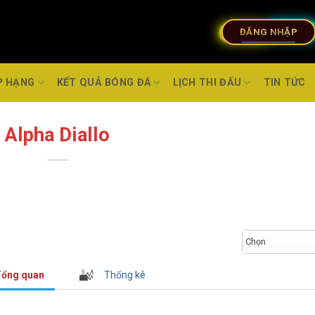
ĐĂNG NHẬP
P HẠNG
KẾT QUẢ BÓNG ĐÁ
LỊCH THI ĐẤU
TIN TỨC
Alpha Diallo
Chọn
ổng quan
Thống kê