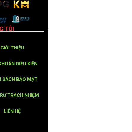
G TÔI
GIỚI THIỆU
KHOẢN ĐIỀU KIỆN
H SÁCH BẢO MẬT
TRỪ TRÁCH NHIỆM
LIÊN HỆ