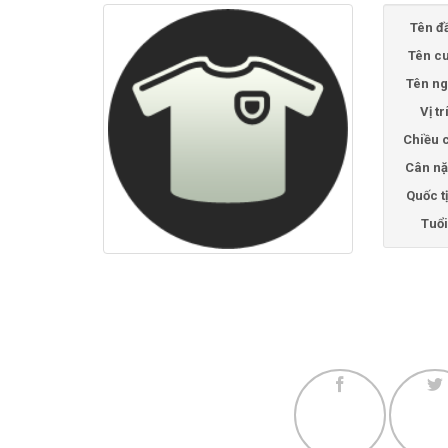
Tên đ
Tên cu
Tên ng
Vị tr
Chiều 
Cân nặ
Quốc t
Tuổi