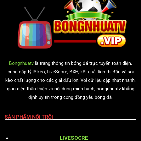
Bongnhuatv
là trang thông tin bóng đá trực tuyến toàn diện,
cung cấp tỷ lệ kèo, LiveScore, BXH, kết quả, lịch thi đấu và soi
kèo chất lượng cho các giải đấu lớn. Với dữ liệu cập nhật nhanh,
giao diện thân thiện và nội dung minh bạch, bongnhuatv khẳng
định uy tín trong cộng đồng yêu bóng đá.
SẢN PHẨM NỔI TRỘI
LIVESOCRE