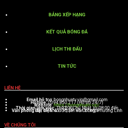
BẢNG XẾP HẠNG
KẾT QUẢ BÓNG ĐÁ
LỊCH THI ĐẤU
TIN TỨC
LIÊN HỆ
Email hỗ trợ
:
bongnhuatv.vip@gmail.com
Hotline
: 0394 850 217 (Hỗ trợ 24/7)
Website
:
https://bongnhuatv.vip/
Thời gian làm việc
: Thứ 2 – Chủ Nhật, từ 08:00 đến 23:00
Văn phòng đại diện
: 451 Phạm Văn Đồng, Phường Linh Tây, TP. Thủ Đức, TP. Hồ Chí Minh
VỀ CHÚNG TÔI