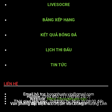
LIVESOCRE
BẢNG XẾP HẠNG
KẾT QUẢ BÓNG ĐÁ
LỊCH THI ĐẤU
TIN TỨC
LIÊN HỆ
Email hỗ trợ
:
bongnhuatv.vip@gmail.com
Hotline
: 0394 850 217 (Hỗ trợ 24/7)
Website
:
https://bongnhuatv.vip/
Thời gian làm việc
: Thứ 2 – Chủ Nhật, từ 08:00 đến 23:00
Văn phòng đại diện
: 451 Phạm Văn Đồng, Phường Linh Tây, TP. Thủ Đức, TP. Hồ Chí Minh