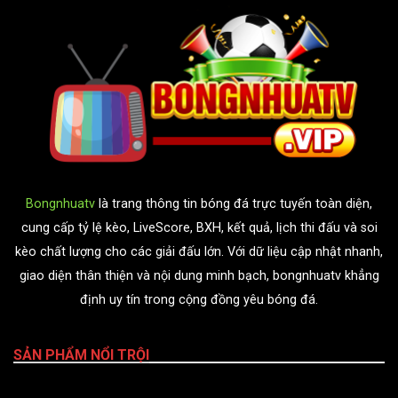
Bongnhuatv
là trang thông tin bóng đá trực tuyến toàn diện,
cung cấp tỷ lệ kèo, LiveScore, BXH, kết quả, lịch thi đấu và soi
kèo chất lượng cho các giải đấu lớn. Với dữ liệu cập nhật nhanh,
giao diện thân thiện và nội dung minh bạch, bongnhuatv khẳng
định uy tín trong cộng đồng yêu bóng đá.
SẢN PHẨM NỔI TRỘI