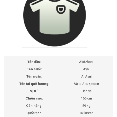
Tên đầu:
Alidzhoni
Tên cuối:
Ayni
Tên ngắn:
A. Ayni
Tên tại quê hương:
Айни Алиджони
Vị trí:
Tiền vệ
Chiều cao:
166 cm
Cân nặng:
59 kg
Quốc tịch:
Tajikistan