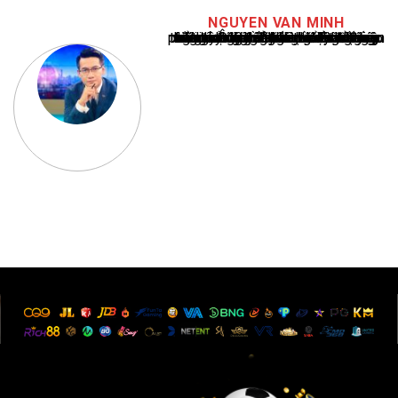
NGUYEN VAN MINH
Nguyễn Văn Minh là một trong những chuyên gia hàng đầu về báo cáo tin tức thể thao tại Việt Nam, với hơn 10 năm hoạt động trong ngành. Ông có kiến thức sâu rộng và kinh nghiệm đáng kể trong việc phân tích và báo cáo về các sự kiện thể thao hàng đầu. Sự hiểu biết sâu sắc của ông về ngành này đã giúp ông xây dựng uy tín và danh tiếng trong cộng đồng báo chí thể thao.