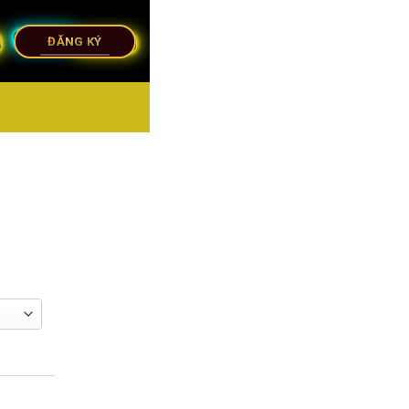
ĐĂNG KÝ