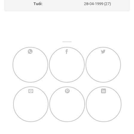
Tuổi:
28-04-1999 (27)