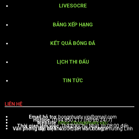
LIVESOCRE
BẢNG XẾP HẠNG
KẾT QUẢ BÓNG ĐÁ
LỊCH THI ĐẤU
TIN TỨC
LIÊN HỆ
Email hỗ trợ
:
bongnhuatv.vip@gmail.com
Hotline
: 0394 850 217 (Hỗ trợ 24/7)
Website
:
https://bongnhuatv.vip/
Thời gian làm việc
: Thứ 2 – Chủ Nhật, từ 08:00 đến 23:00
Văn phòng đại diện
: 451 Phạm Văn Đồng, Phường Linh Tây, TP. Thủ Đức, TP. Hồ Chí Minh