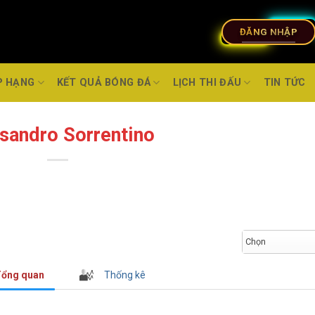
ĐĂNG NHẬP
P HẠNG
KẾT QUẢ BÓNG ĐÁ
LỊCH THI ĐẤU
TIN TỨC
sandro Sorrentino
Chọn
ổng quan
Thống kê