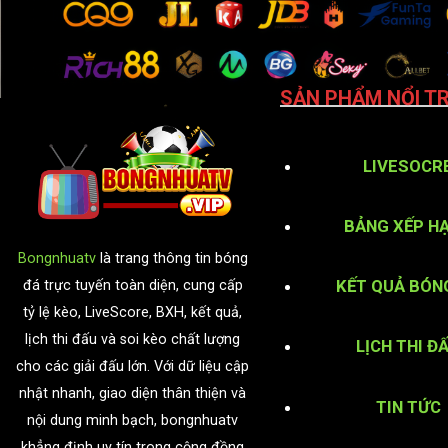
SẢN PHẨM NỔI TR
LIVESOCR
BẢNG XẾP H
Bongnhuatv
là trang thông tin bóng
KẾT QUẢ BÓN
đá trực tuyến toàn diện, cung cấp
tỷ lệ kèo, LiveScore, BXH, kết quả,
lịch thi đấu và soi kèo chất lượng
LỊCH THI Đ
cho các giải đấu lớn. Với dữ liệu cập
nhật nhanh, giao diện thân thiện và
TIN TỨC
nội dung minh bạch, bongnhuatv
khẳng định uy tín trong cộng đồng