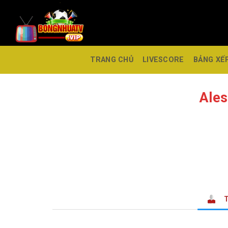
TRANG CHỦ
LIVESCORE
BẢNG XẾ
Ales
T