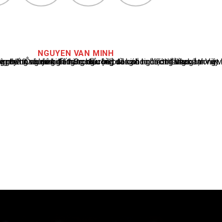
NGUYEN VAN MINH
cáo tin tức thể thao tại Việt Nam, với hơn 10 năm hoạt động trong ngành. Ông có kiến thức sâu rộng và kinh nghiệm đáng kể trong việc phân tích và báo cáo về các sự kiện thể thao hàng đầu. Sự hiểu biết sâu sắc của ông về ngành này đã giúp ông xây dựng uy tín và danh tiếng trong cộng đồng báo chí thể thao.