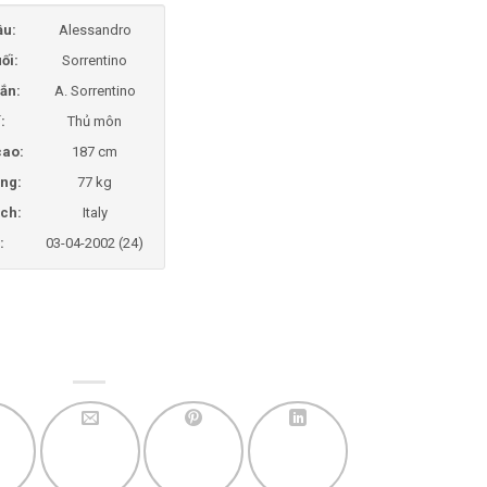
ầu:
Alessandro
ối:
Sorrentino
ắn:
A. Sorrentino
í:
Thủ môn
cao:
187 cm
ng:
77 kg
ịch:
Italy
:
03-04-2002 (24)