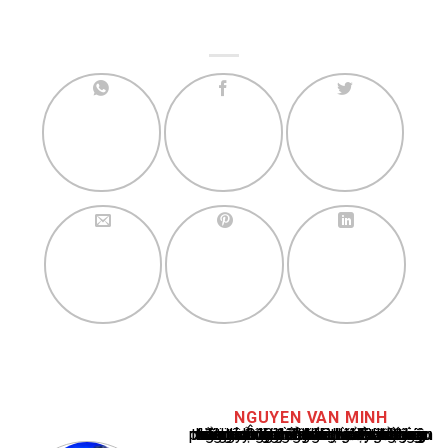
NGUYEN VAN MINH
Nguyễn Văn Minh là một trong những chuyên gia hàng đầu về báo cáo tin tức thể thao tại Việt Nam, với hơn 10 năm hoạt động trong ngành. Ông có kiến thức sâu rộng và kinh nghiệm đáng kể trong việc phân tích và báo cáo về các sự kiện thể thao hàng đầu. Sự hiểu biết sâu sắc của ông về ngành này đã giúp ông xây dựng uy tín và danh tiếng trong cộng đồng báo chí thể thao.