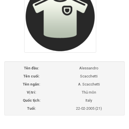
Tên đầu:
Alessandro
Tên cuối:
Scacchetti
Tên ngắn:
A. Scacchetti
Vị trí:
Thủ môn
Quốc tịch:
Italy
Tuổi:
22-02-2005 (21)