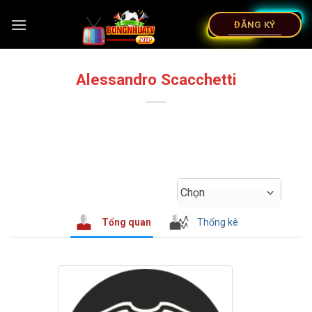
ĐĂNG KÝ
Alessandro Scacchetti
Chọn
Tổng quan
Thống kê