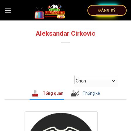
ĐĂNG KÝ
Aleksandar Cirkovic
Chọn
Tổng quan
Thống kê