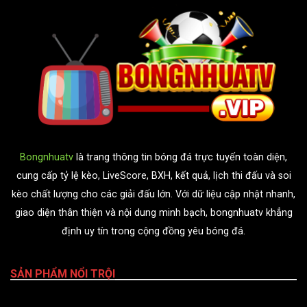
Bongnhuatv
là trang thông tin bóng đá trực tuyến toàn diện,
cung cấp tỷ lệ kèo, LiveScore, BXH, kết quả, lịch thi đấu và soi
kèo chất lượng cho các giải đấu lớn. Với dữ liệu cập nhật nhanh,
giao diện thân thiện và nội dung minh bạch, bongnhuatv khẳng
định uy tín trong cộng đồng yêu bóng đá.
SẢN PHẨM NỔI TRỘI