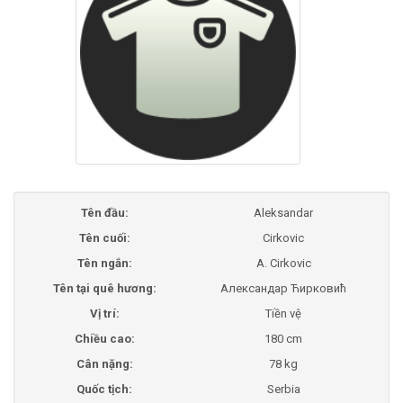
Tên đầu:
Aleksandar
Tên cuối:
Cirkovic
Tên ngắn:
A. Cirkovic
Tên tại quê hương:
Александар Ћирковић
Vị trí:
Tiền vệ
Chiều cao:
180 cm
Cân nặng:
78 kg
Quốc tịch:
Serbia