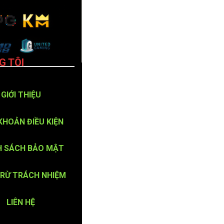
G TÔI
GIỚI THIỆU
KHOẢN ĐIỀU KIỆN
H SÁCH BẢO MẬT
TRỪ TRÁCH NHIỆM
LIÊN HỆ