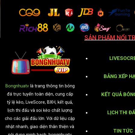
SẢN PHẨM NỔI TR
LIVESOCR
BẢNG XẾP H
Bongnhuatv
là trang thông tin bóng
KẾT QUẢ BÓN
đá trực tuyến toàn diện, cung cấp
tỷ lệ kèo, LiveScore, BXH, kết quả,
lịch thi đấu và soi kèo chất lượng
LỊCH THI Đ
cho các giải đấu lớn. Với dữ liệu cập
nhật nhanh, giao diện thân thiện và
TIN TỨC
nội dung minh bạch, bongnhuatv