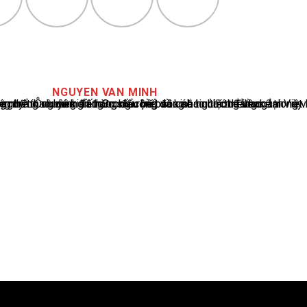
NGUYEN VAN MINH
cáo tin tức thể thao tại Việt Nam, với hơn 10 năm hoạt động trong ngành. Ông có kiến thức sâu rộng và kinh nghiệm đáng kể trong việc phân tích và báo cáo về các sự kiện thể thao hàng đầu. Sự hiểu biết sâu sắc của ông về ngành này đã giúp ông xây dựng uy tín và danh tiếng trong cộng đồng báo chí thể thao.