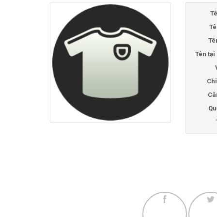
Tê
Tê
Tê
Tên tạ
Chi
Câ
Qu