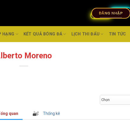
ĐĂNG NHẬP
P HẠNG
KẾT QUẢ BÓNG ĐÁ
LỊCH THI ĐẤU
TIN TỨC
lberto Moreno
Chọn
ổng quan
Thống kê