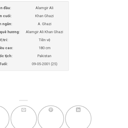
n đầu:
Alamgir Ali
n cuối:
Khan Ghazi
n ngắn:
A. Ghazi
i quê hương:
Alamgir Ali Khan Ghazi
Vị trí:
Tiền vệ
ều cao:
180 cm
ốc tịch:
Pakistan
Tuổi:
09-05-2001 (25)