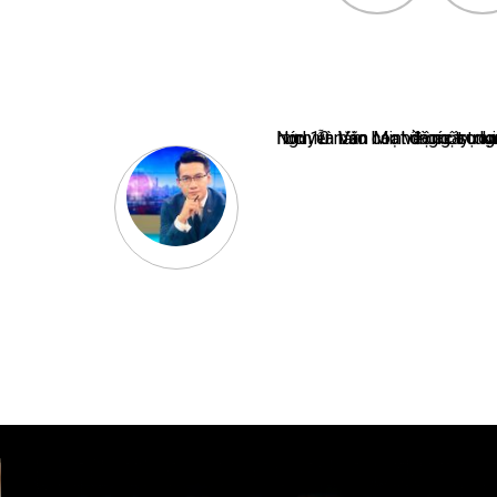
Nguyễn Văn Minh là một trong những chuyên gia hàng đầu về báo 