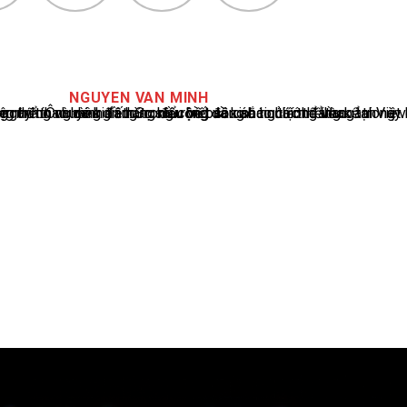
NGUYEN VAN MINH
cáo tin tức thể thao tại Việt Nam, với hơn 10 năm hoạt động trong ngành. Ông có kiến thức sâu rộng và kinh nghiệm đáng kể trong việc phân tích và báo cáo về các sự kiện thể thao hàng đầu. Sự hiểu biết sâu sắc của ông về ngành này đã giúp ông xây dựng uy tín và danh tiếng trong cộng đồng báo chí thể thao.