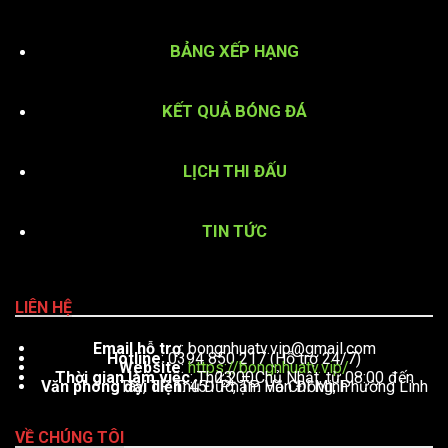
BẢNG XẾP HẠNG
KẾT QUẢ BÓNG ĐÁ
LỊCH THI ĐẤU
TIN TỨC
LIÊN HỆ
Email hỗ trợ
:
bongnhuatv.vip@gmail.com
Hotline
: 0394 850 217 (Hỗ trợ 24/7)
Website
:
https://bongnhuatv.vip/
Thời gian làm việc
: Thứ 2 – Chủ Nhật, từ 08:00 đến 23:00
Văn phòng đại diện
: 451 Phạm Văn Đồng, Phường Linh Tây, TP. Thủ Đức, TP. Hồ Chí Minh
VỀ CHÚNG TÔI