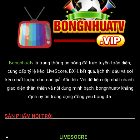
Bongnhuatv
là trang thông tin bóng đá trực tuyến toàn diện,
cung cấp tỷ lệ kèo, LiveScore, BXH, kết quả, lịch thi đấu và soi
kèo chất lượng cho các giải đấu lớn. Với dữ liệu cập nhật nhanh,
giao diện thân thiện và nội dung minh bạch, bongnhuatv khẳng
định uy tín trong cộng đồng yêu bóng đá.
SẢN PHẨM NỔI TRỘI
LIVESOCRE