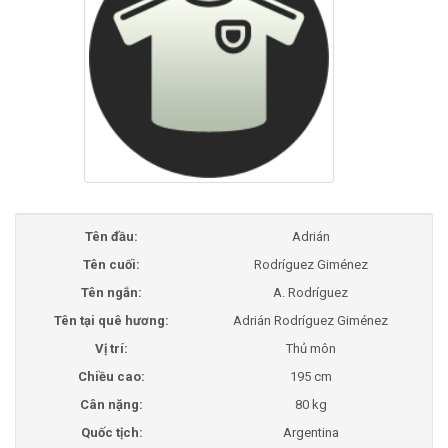
Tên đầu:
Adrián
Tên cuối:
Rodríguez Giménez
Tên ngắn:
A. Rodríguez
Tên tại quê hương:
Adrián Rodríguez Giménez
Vị trí:
Thủ môn
Chiều cao:
195 cm
Cân nặng:
80 kg
Quốc tịch:
Argentina