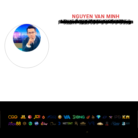
NGUYEN VAN MINH
Nguyễn Văn Minh là một trong những chuyên gia hàng đầu về báo cáo tin tức thể thao tại Việt Nam, với hơn 10 năm hoạt động trong ngành. Ông có kiến thức sâu rộng và kinh nghiệm đáng kể trong việc phân tích và báo cáo về các sự kiện thể thao hàng đầu. Sự hiểu biết sâu sắc của ông về ngành này đã giúp ông xây dựng uy tín và danh tiếng trong cộng đồng báo chí thể thao.