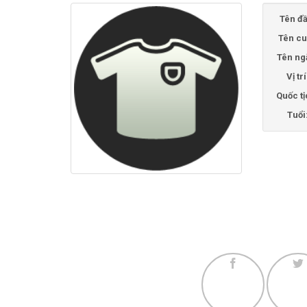
Tên đầ
Tên cu
Tên ng
Vị trí
Quốc tị
Tuổi