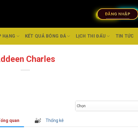
ĐĂNG NHẬP
P HẠNG
KẾT QUẢ BÓNG ĐÁ
LỊCH THI ĐẤU
TIN TỨC
ddeen Charles
Chọn
ổng quan
Thống kê