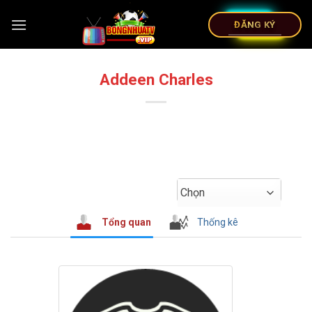
ĐĂNG KÝ
Addeen Charles
Chọn
Tổng quan
Thống kê