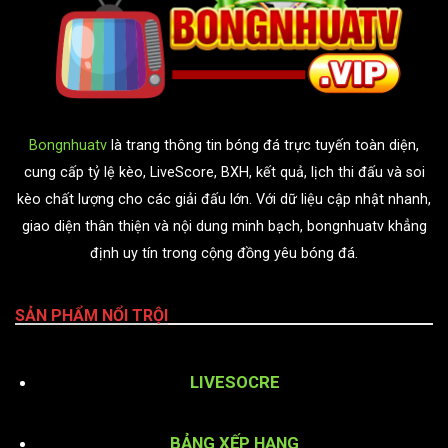
Bongnhuatv
là trang thông tin bóng đá trực tuyến toàn diện,
cung cấp tỷ lệ kèo, LiveScore, BXH, kết quả, lịch thi đấu và soi
kèo chất lượng cho các giải đấu lớn. Với dữ liệu cập nhật nhanh,
giao diện thân thiện và nội dung minh bạch, bongnhuatv khẳng
định uy tín trong cộng đồng yêu bóng đá.
SẢN PHẨM NỔI TRỘI
LIVESOCRE
BẢNG XẾP HẠNG