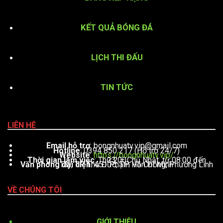
KẾT QUẢ BÓNG ĐÁ
LỊCH THI ĐẤU
TIN TỨC
LIÊN HỆ
Email hỗ trợ
:
bongnhuatv.vip@gmail.com
Hotline
: 0394 850 217 (Hỗ trợ 24/7)
Website
:
https://bongnhuatv.vip/
Thời gian làm việc
: Thứ 2 – Chủ Nhật, từ 08:00 đến 23:00
Văn phòng đại diện
: 451 Phạm Văn Đồng, Phường Linh Tây, TP. Thủ Đức, TP. Hồ Chí Minh
VỀ CHÚNG TÔI
GIỚI THIỆU