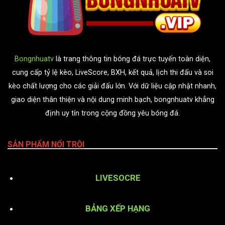
Bongnhuatv
là trang thông tin bóng đá trực tuyến toàn diện,
cung cấp tỷ lệ kèo, LiveScore, BXH, kết quả, lịch thi đấu và soi
kèo chất lượng cho các giải đấu lớn. Với dữ liệu cập nhật nhanh,
giao diện thân thiện và nội dung minh bạch, bongnhuatv khẳng
định uy tín trong cộng đồng yêu bóng đá.
SẢN PHẨM NỔI TRỘI
LIVESOCRE
BẢNG XẾP HẠNG