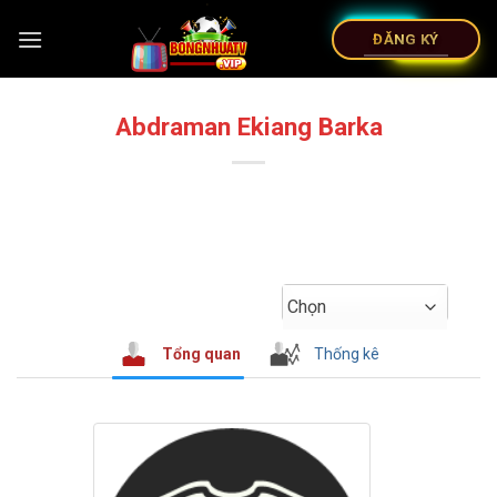
ĐĂNG KÝ
Abdraman Ekiang Barka
Chọn
Tổng quan
Thống kê