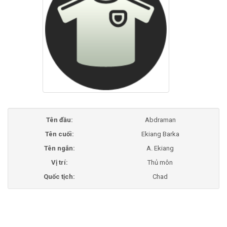
Tên đầu:
Abdraman
Tên cuối:
Ekiang Barka
Tên ngắn:
A. Ekiang
Vị trí:
Thủ môn
Quốc tịch:
Chad