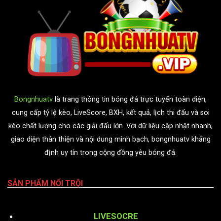
Bongnhuatv
là trang thông tin bóng đá trực tuyến toàn diện,
cung cấp tỷ lệ kèo, LiveScore, BXH, kết quả, lịch thi đấu và soi
kèo chất lượng cho các giải đấu lớn. Với dữ liệu cập nhật nhanh,
giao diện thân thiện và nội dung minh bạch, bongnhuatv khẳng
định uy tín trong cộng đồng yêu bóng đá.
SẢN PHẨM NỔI TRỘI
LIVESOCRE