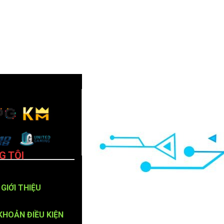
G TÔI
GIỚI THIỆU
KHOẢN ĐIỀU KIỆN