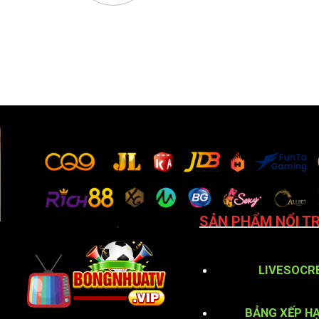
SẢN PHẨM NỔI TR
LIVESOCR
BẢNG XẾP H