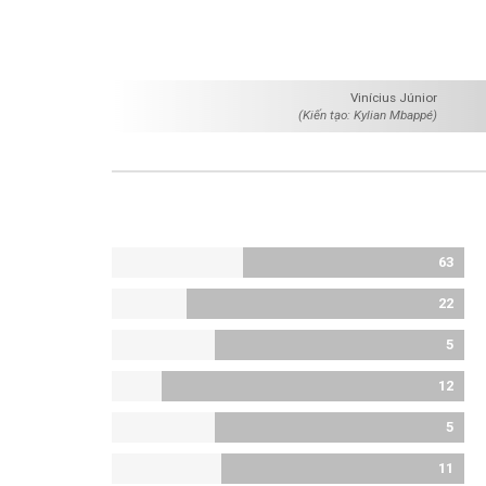
Vinícius Júnior
(Kiến tạo: Kylian Mbappé)
63
22
5
12
5
11