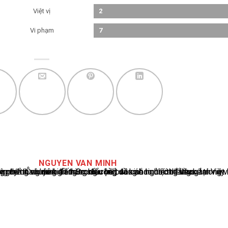
Việt vị
2
Vi phạm
7
NGUYEN VAN MINH
cáo tin tức thể thao tại Việt Nam, với hơn 10 năm hoạt động trong ngành. Ông có kiến thức sâu rộng và kinh nghiệm đáng kể trong việc phân tích và báo cáo về các sự kiện thể thao hàng đầu. Sự hiểu biết sâu sắc của ông về ngành này đã giúp ông xây dựng uy tín và danh tiếng trong cộng đồng báo chí thể thao.