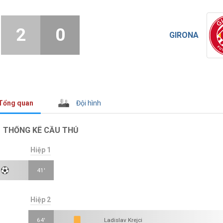
2
0
GIRONA
Tổng quan
Đội hình
THỐNG KÊ CẦU THỦ
Hiệp 1
41'
Hiệp 2
64'
Ladislav Krejci