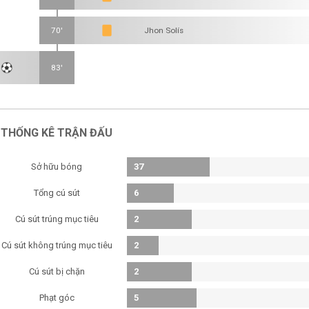
70'
Jhon Solís
83'
THỐNG KÊ TRẬN ĐẤU
Sở hữu bóng
37
Tổng cú sút
6
Cú sút trúng mục tiêu
2
Cú sút không trúng mục tiêu
2
Cú sút bị chặn
2
Phạt góc
5