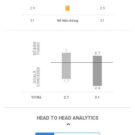
2.9
2.5
51
Sở hữu bóng
51
S
Ố
B
À
N
T
H
Ắ
N
G
1
0.7
D
G
O
A
L
S
C
O
N
C
E
D
E
1.7
2.4
TOTAL
2.7
3.1
HEAD TO HEAD ANALYTICS