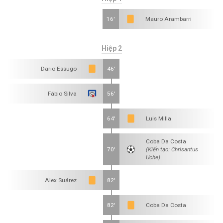
16'
Mauro Arambarri
Hiệp 2
Dario Essugo
46'
Fábio Silva
56'
64'
Luis Milla
Coba Da Costa
70'
(Kiến tạo: Chrisantus
Uche)
Alex Suárez
82'
82'
Coba Da Costa