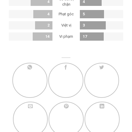
4
4
chặn
Phạt góc
4
5
Việt vị
2
3
Vi phạm
14
17