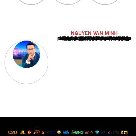
NGUYEN VAN MINH
Nguyễn Văn Minh là một trong những chuyên gia hàng đầu về báo cáo tin tức thể thao tại Việt Nam, với hơn 10 năm hoạt động trong ngành. Ông có kiến thức sâu rộng và kinh nghiệm đáng kể trong việc phân tích và báo cáo về các sự kiện thể thao hàng đầu. Sự hiểu biết sâu sắc của ông về ngành này đã giúp ông xây dựng uy tín và danh tiếng trong cộng đồng báo chí thể thao.