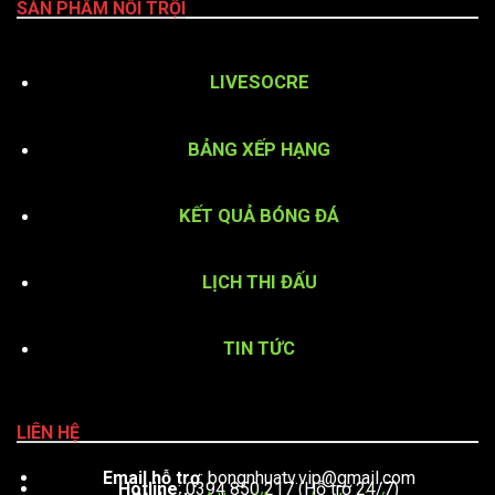
SẢN PHẨM NỔI TRỘI
LIVESOCRE
BẢNG XẾP HẠNG
KẾT QUẢ BÓNG ĐÁ
LỊCH THI ĐẤU
TIN TỨC
LIÊN HỆ
Email hỗ trợ
:
bongnhuatv.vip@gmail.com
Hotline
: 0394 850 217 (Hỗ trợ 24/7)