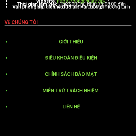
Website
:
https://bongnhuatv.vip/
Thời gian làm việc
: Thứ 2 – Chủ Nhật, từ 08:00 đến 23:00
Văn phòng đại diện
: 451 Phạm Văn Đồng, Phường Linh Tây, TP. Thủ Đức, TP. Hồ Chí Minh
VỀ CHÚNG TÔI
GIỚI THIỆU
ĐIỀU KHOẢN ĐIỀU KIỆN
CHÍNH SÁCH BẢO MẬT
MIỄN TRỪ TRÁCH NHIỆM
LIÊN HỆ