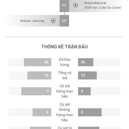
Borja Mayoral
86'
(Kiến tạo: Coba Da Costa)
Adnan Januzaj
88'
THỐNG KÊ TRẬN ĐẤU
Sở hữu
64
36
bóng
Tổng cú
15
12
sút
Cú sút
7
trúng mục
3
tiêu
Cú sút
không
4
5
trúng mục
tiêu
Cú sút bị