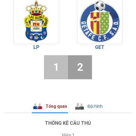
LP
GET
1
2
Tổng quan
Đội hình
THỐNG KÊ CẦU THỦ
Hiệp 1