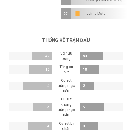
(Kiến tạo: Mika Mármol)
90'
Jaime Mata
THỐNG KÊ TRẬN ĐẤU
Sở hữu
47
53
bóng
Tổng cú
12
10
sút
Cú sút
4
trúng mục
2
tiêu
Cú sút
không
4
5
trúng mục
tiêu
Cú sút bị
4
3
chặn