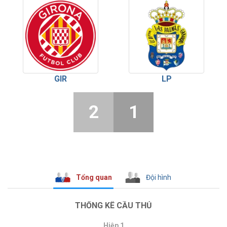
GIR
LP
2
1
Tổng quan
Đội hình
THỐNG KÊ CẦU THỦ
Hiệp 1