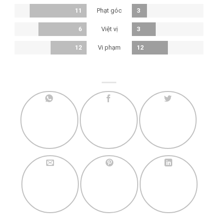
Phạt góc
11
3
Việt vị
6
3
Vi phạm
12
12