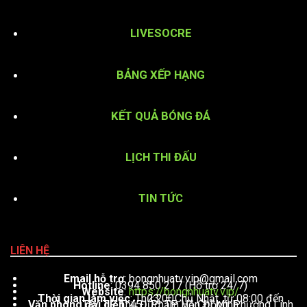
LIVESOCRE
BẢNG XẾP HẠNG
KẾT QUẢ BÓNG ĐÁ
LỊCH THI ĐẤU
TIN TỨC
LIÊN HỆ
Email hỗ trợ
:
bongnhuatv.vip@gmail.com
Hotline
: 0394 850 217 (Hỗ trợ 24/7)
Website
:
https://bongnhuatv.vip/
Thời gian làm việc
: Thứ 2 – Chủ Nhật, từ 08:00 đến 23:00
Văn phòng đại diện
: 451 Phạm Văn Đồng, Phường Linh Tây, TP. Thủ Đức, TP. Hồ Chí Minh