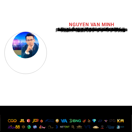
NGUYEN VAN MINH
Nguyễn Văn Minh là một trong những chuyên gia hàng đầu về báo cáo tin tức thể thao tại Việt Nam, với hơn 10 năm hoạt động trong ngành. Ông có kiến thức sâu rộng và kinh nghiệm đáng kể trong việc phân tích và báo cáo về các sự kiện thể thao hàng đầu. Sự hiểu biết sâu sắc của ông về ngành này đã giúp ông xây dựng uy tín và danh tiếng trong cộng đồng báo chí thể thao.