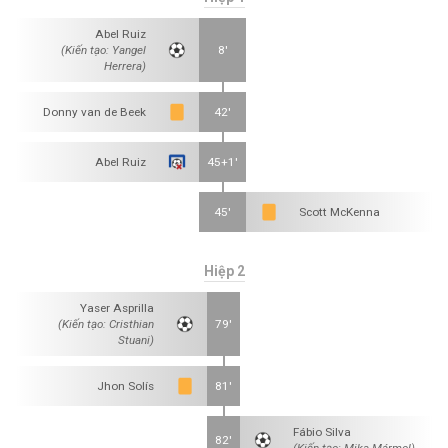
Abel Ruiz
(Kiến tạo: Yangel
8'
Herrera)
Donny van de Beek
42'
Abel Ruiz
45+1'
45'
Scott McKenna
Hiệp 2
Yaser Asprilla
(Kiến tạo: Cristhian
79'
Stuani)
Jhon Solís
81'
Fábio Silva
82'