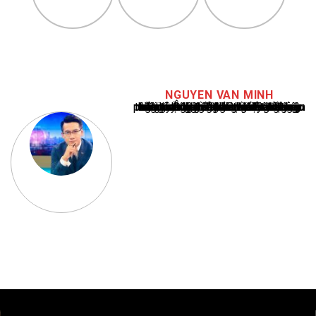
NGUYEN VAN MINH
Nguyễn Văn Minh là một trong những chuyên gia hàng đầu về báo cáo tin tức thể thao tại Việt Nam, với hơn 10 năm hoạt động trong ngành. Ông có kiến thức sâu rộng và kinh nghiệm đáng kể trong việc phân tích và báo cáo về các sự kiện thể thao hàng đầu. Sự hiểu biết sâu sắc của ông về ngành này đã giúp ông xây dựng uy tín và danh tiếng trong cộng đồng báo chí thể thao.