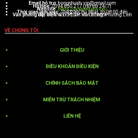
Email hỗ trợ
:
bongnhuatv.vip@gmail.com
Hotline
: 0394 850 217 (Hỗ trợ 24/7)
Website
:
https://bongnhuatv.vip/
Thời gian làm việc
: Thứ 2 – Chủ Nhật, từ 08:00 đến 23:00
Văn phòng đại diện
: 451 Phạm Văn Đồng, Phường Linh Tây, TP. Thủ Đức, TP. Hồ Chí Minh
VỀ CHÚNG TÔI
GIỚI THIỆU
ĐIỀU KHOẢN ĐIỀU KIỆN
CHÍNH SÁCH BẢO MẬT
MIỄN TRỪ TRÁCH NHIỆM
LIÊN HỆ