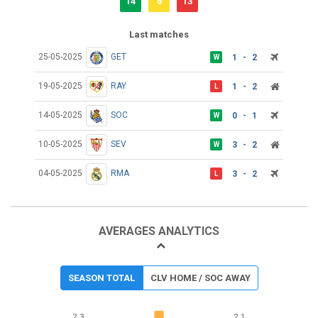
14
6
13
Last matches
25-05-2025
GET
1 - 2
W
19-05-2025
RAY
1 - 2
L
14-05-2025
SOC
0 - 1
W
10-05-2025
SEV
3 - 2
W
04-05-2025
RMA
3 - 2
L
AVERAGES ANALYTICS
SEASON TOTAL
CLV HOME / SOC AWAY
2.3
2.1