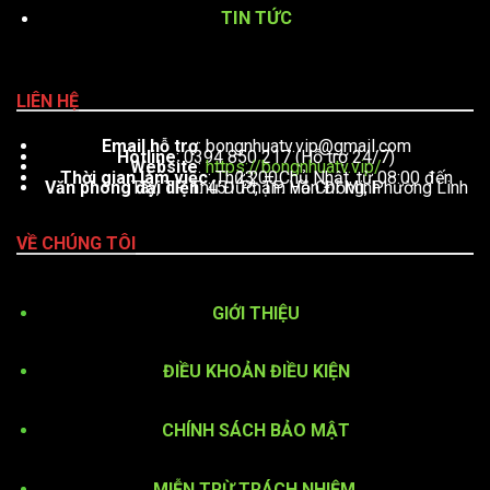
TIN TỨC
LIÊN HỆ
Email hỗ trợ
:
bongnhuatv.vip@gmail.com
Hotline
: 0394 850 217 (Hỗ trợ 24/7)
Website
:
https://bongnhuatv.vip/
Thời gian làm việc
: Thứ 2 – Chủ Nhật, từ 08:00 đến 23:00
Văn phòng đại diện
: 451 Phạm Văn Đồng, Phường Linh Tây, TP. Thủ Đức, TP. Hồ Chí Minh
VỀ CHÚNG TÔI
GIỚI THIỆU
ĐIỀU KHOẢN ĐIỀU KIỆN
CHÍNH SÁCH BẢO MẬT
MIỄN TRỪ TRÁCH NHIỆM