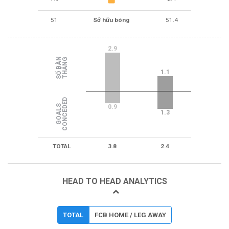
51
Sở hữu bóng
51.4
2.9
S
Ố
B
À
N
T
H
Ắ
N
G
1.1
D
G
O
A
L
S
C
O
N
C
E
D
E
0.9
1.3
TOTAL
3.8
2.4
HEAD TO HEAD ANALYTICS
TOTAL
FCB HOME / LEG AWAY