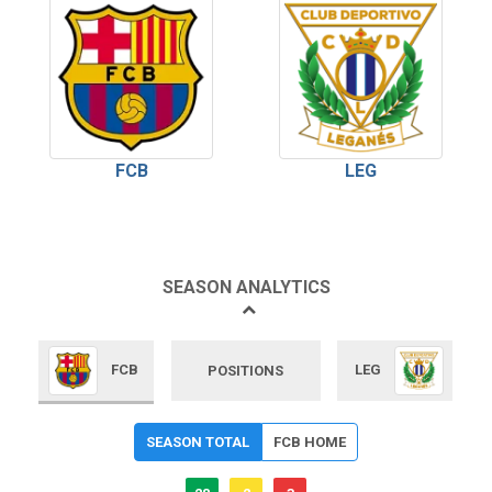
FCB
LEG
SEASON ANALYTICS
FCB
LEG
POSITIONS
SEASON TOTAL
FCB HOME