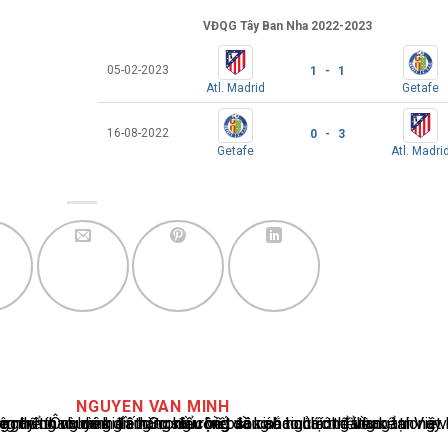
VĐQG Tây Ban Nha 2022-2023
05-02-2023
1 - 1
Atl. Madrid
Getafe
16-08-2022
0 - 3
Getafe
Atl. Madri
NGUYEN VAN MINH
cáo tin tức thể thao tại Việt Nam, với hơn 10 năm hoạt động trong ngành. Ông có kiến thức sâu rộng và kinh nghiệm đáng kể trong việc phân tích và báo cáo về các sự kiện thể thao hàng đầu. Sự hiểu biết sâu sắc của ông về ngành này đã giúp ông xây dựng uy tín và danh tiếng trong cộng đồng báo chí thể thao.