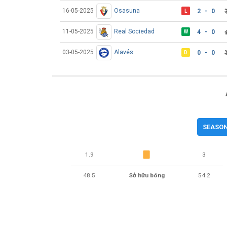
16-05-2025
Osasuna
2 - 0
L
11-05-2025
Real Sociedad
4 - 0
W
03-05-2025
Alavés
0 - 0
D
SEASON
1.9
3
48.5
Sở hữu bóng
54.2