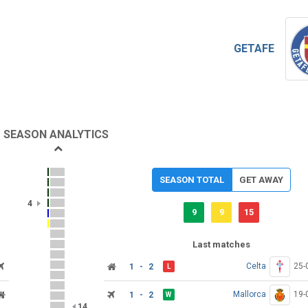
GETAFE
SEASON ANALYTICS
SEASON TOTAL
GET AWAY
4
9
9
15
Last matches
Celta
25-
1 - 2
L
Mallorca
19-
1 - 2
W
14