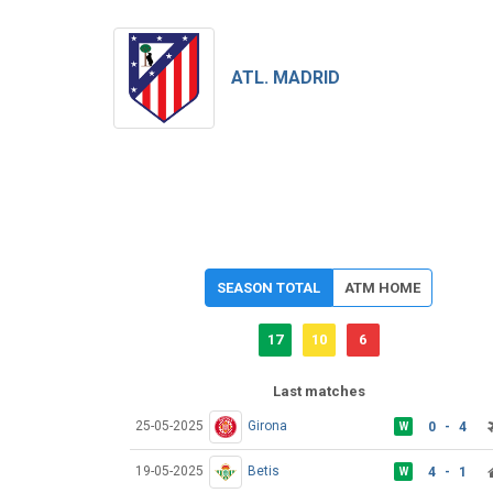
ATL. MADRID
SEASON TOTAL
ATM HOME
17
10
6
Last matches
25-05-2025
Girona
0 - 4
W
19-05-2025
Betis
4 - 1
W