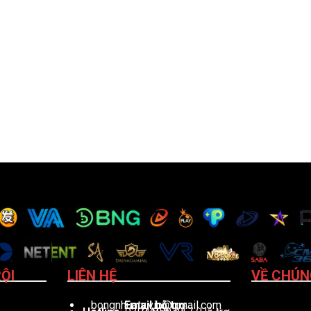
ỘI
LIÊN HỆ
VỀ CHÚN
bongnhuatv.vip@gmail.com
Email hỗ trợ
: