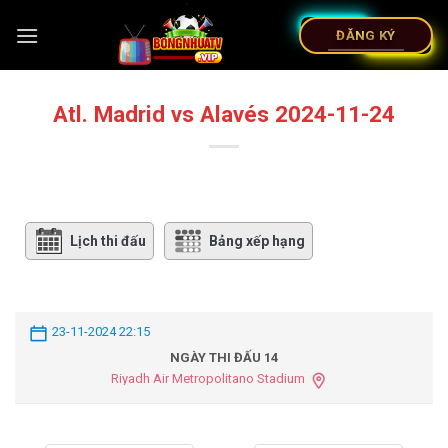
ĐĂNG KÝ
Atl. Madrid vs Alavés 2024-11-24
Lịch thi đấu
Bảng xếp hạng
23-11-2024 22:15
NGÀY THI ĐẤU 14
Riyadh Air Metropolitano Stadium