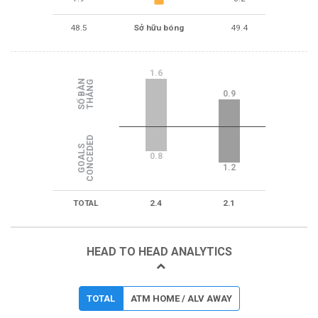
48.5
Sở hữu bóng
49.4
1.6
S
Ố
B
À
N
T
H
Ắ
N
G
0.9
D
G
O
A
L
S
C
O
N
C
E
D
E
0.8
1.2
TOTAL
2.4
2.1
HEAD TO HEAD ANALYTICS
TOTAL
ATM HOME / ALV AWAY