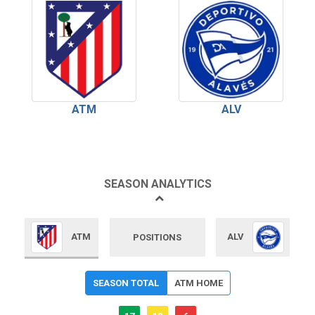
ATM
ALV
SEASON ANALYTICS
ATM
ALV
POSITIONS
SEASON TOTAL
ATM HOME