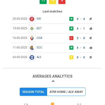
17
10
6
Last matches
25-05-2025
GIR
0 - 4
W
19-05-2025
BET
4 - 1
W
16-05-2025
OSA
2 - 0
L
11-05-2025
SOC
4 - 0
W
03-05-2025
ALV
0 - 0
D
AVERAGES ANALYTICS
SEASON TOTAL
ATM HOME / ALV AWAY
1.9
3.2