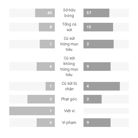
Sở hữu
43
57
bóng
Tổng cú
8
15
sút
Cú sút
1
trúng mục
2
tiêu
Cú sút
không
6
9
trúng mục
tiêu
Cú sút bị
1
4
chặn
Phạt góc
3
2
Việt vị
1
Vi phạm
6
9