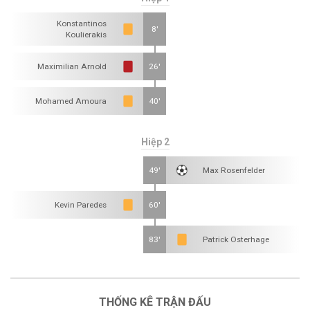
Konstantinos
8'
Koulierakis
Maximilian Arnold
26'
Mohamed Amoura
40'
Hiệp 2
49'
Max Rosenfelder
Kevin Paredes
60'
83'
Patrick Osterhage
THỐNG KÊ TRẬN ĐẤU