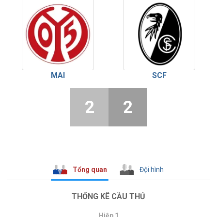
MAI
SCF
2
2
Tổng quan
Đội hình
THỐNG KÊ CẦU THỦ
Hiệp 1