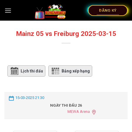
ĐĂNG KÝ
Mainz 05 vs Freiburg 2025-03-15
Lịch thi đấu
Bảng xếp hạng
15-03-2025 21:30
NGÀY THI ĐẤU 26
MEWA Arena