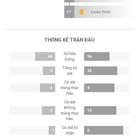
87'
Lucas Höler
THỐNG KÊ TRẬN ĐẤU
Sở hữu
44
56
bóng
Tổng cú
9
24
sút
Cú sút
4
trúng mục
8
tiêu
Cú sút
không
4
10
trúng mục
tiêu
Cú sút bị
1
6
chặn