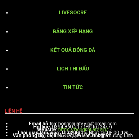
LIVESOCRE
BẢNG XẾP HẠNG
KẾT QUẢ BÓNG ĐÁ
LỊCH THI ĐẤU
TIN TỨC
LIÊN HỆ
Email hỗ trợ
:
bongnhuatv.vip@gmail.com
Hotline
: 0394 850 217 (Hỗ trợ 24/7)
Website
:
https://bongnhuatv.vip/
Thời gian làm việc
: Thứ 2 – Chủ Nhật, từ 08:00 đến 23:00
Văn phòng đại diện
: 451 Phạm Văn Đồng, Phường Linh Tây, TP. Thủ Đức, TP. Hồ Chí Minh