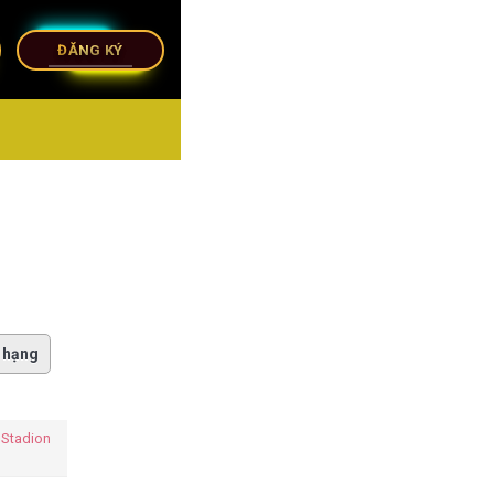
ĐĂNG KÝ
 hạng
 Stadion