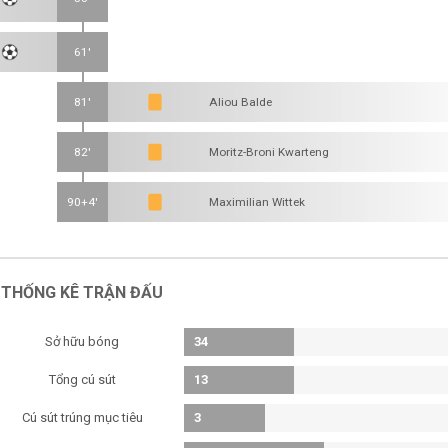
61'
81'
Aliou Balde
82'
Moritz-Broni Kwarteng
90+4'
Maximilian Wittek
THỐNG KÊ TRẬN ĐẤU
Sở hữu bóng
34
Tổng cú sút
13
Cú sút trúng mục tiêu
3