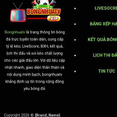
LIVESOCR
BẢNG XẾP H
Bongnhuatv
là trang thông tin bóng
KẾT QUẢ BÓN
đá trực tuyến toàn diện, cung cấp
tỷ lệ kèo, LiveScore, BXH, kết quả,
lịch thi đấu và soi kèo chất lượng
LỊCH THI Đ
cho các giải đấu lớn. Với dữ liệu cập
nhật nhanh, giao diện thân thiện và
TIN TỨC
nội dung minh bạch, bongnhuatv
khẳng định uy tín trong cộng đồng
yêu bóng đá.
Copyright 2026 ©
{Brand_Name}