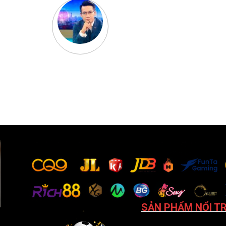
SẢN PHẨM NỔI TR