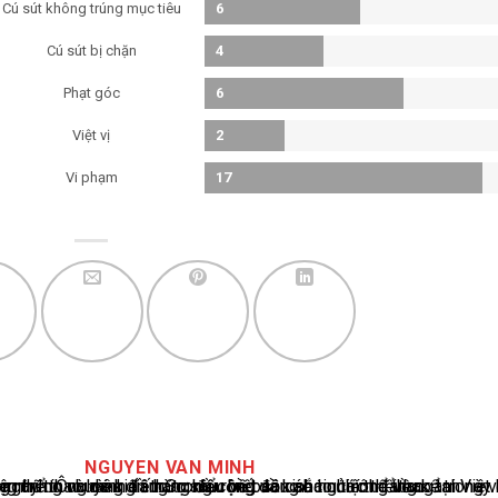
Cú sút không trúng mục tiêu
6
Cú sút bị chặn
4
Phạt góc
6
Việt vị
2
Vi phạm
17
NGUYEN VAN MINH
cáo tin tức thể thao tại Việt Nam, với hơn 10 năm hoạt động trong ngành. Ông có kiến thức sâu rộng và kinh nghiệm đáng kể trong việc phân tích và báo cáo về các sự kiện thể thao hàng đầu. Sự hiểu biết sâu sắc của ông về ngành này đã giúp ông xây dựng uy tín và danh tiếng trong cộng đồng báo chí thể thao.