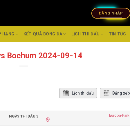
ĐĂNG NHẬP
P HẠNG
KẾT QUẢ BÓNG ĐÁ
LỊCH THI ĐẤU
TIN TỨC
 vs Bochum 2024-09-14
Lịch thi đấu
Bảng xếp
Europa-Park
NGÀY THI ĐẤU 3