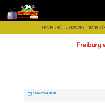
TRANG CHỦ
LIVESCORE
BẢNG XẾ
Freiburg
14-09-2024 20:30