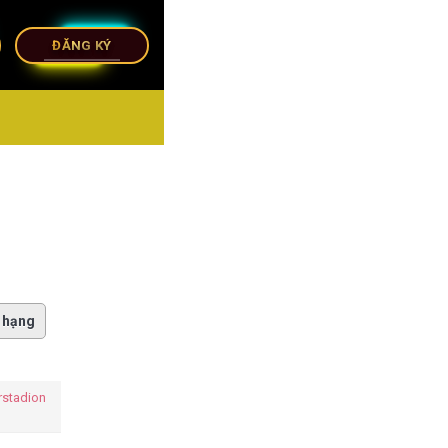
ĐĂNG KÝ
 hạng
rstadion