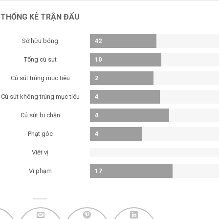
THỐNG KÊ TRẬN ĐẤU
Sở hữu bóng
42
Tổng cú sút
10
Cú sút trúng mục tiêu
2
Cú sút không trúng mục tiêu
4
Cú sút bị chặn
4
Phạt góc
4
Việt vị
Vi phạm
17