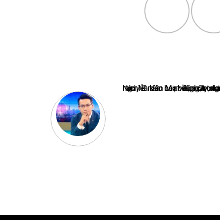
Nguyễn Văn Minh là một trong những chuyên gia hàng đầu về báo 