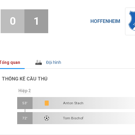
0
1
HOFFENHEIM
Tổng quan
Đội hình
THỐNG KÊ CẦU THỦ
Hiệp 2
53'
Anton Stach
72'
Tom Bischof