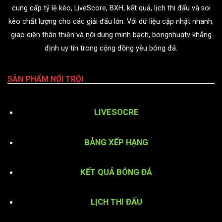
cung cấp tỷ lệ kèo, LiveScore, BXH, kết quả, lịch thi đấu và soi
kèo chất lượng cho các giải đấu lớn. Với dữ liệu cập nhật nhanh,
giao diện thân thiện và nội dung minh bạch, bongnhuatv khẳng
định uy tín trong cộng đồng yêu bóng đá.
SẢN PHẨM NỔI TRỘI
LIVESOCRE
BẢNG XẾP HẠNG
KẾT QUẢ BÓNG ĐÁ
LỊCH THI ĐẤU