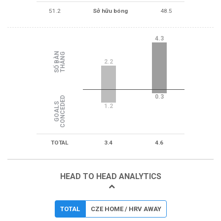
51.2
Sở hữu bóng
48.5
4.3
S
Ố
B
À
N
T
H
Ắ
N
G
2.2
0.3
D
G
O
A
L
S
C
O
N
C
E
D
E
1.2
TOTAL
3.4
4.6
HEAD TO HEAD ANALYTICS
TOTAL
CZE HOME / HRV AWAY