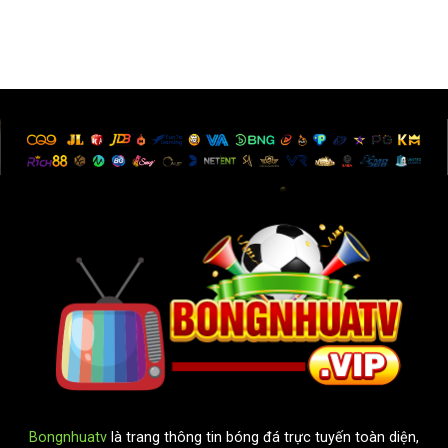
Bongnhuatv
là trang thông tin bóng đá trực tuyến toàn diện,