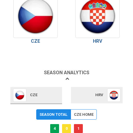
CZE
HRV
SEASON ANALYTICS
CZE
HRV
SEASON TOTAL
CZE HOME
4
0
1