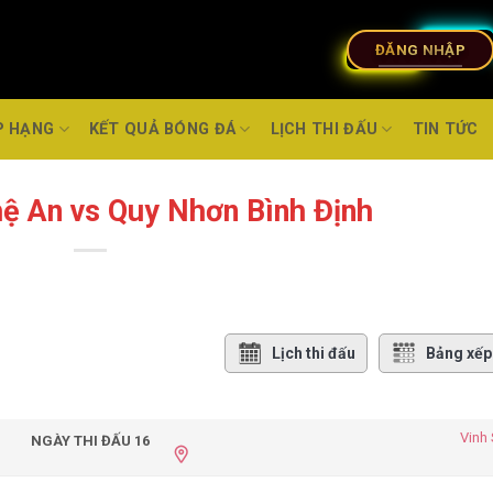
ĐĂNG NHẬP
P HẠNG
KẾT QUẢ BÓNG ĐÁ
LỊCH THI ĐẤU
TIN TỨC
ệ An vs Quy Nhơn Bình Định
Lịch thi đấu
Bảng xếp
Vinh
NGÀY THI ĐẤU 16