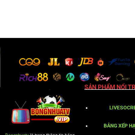
SẢN PHẨM NỔI TR
LIVESOCR
BẢNG XẾP H