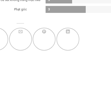
Phạt góc
3