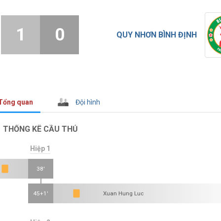
1
0
QUY NHƠN BÌNH ĐỊNH
Tổng quan
Đội hình
THỐNG KÊ CẦU THỦ
Hiệp 1
38'
45+1'
Xuan Hung Luc