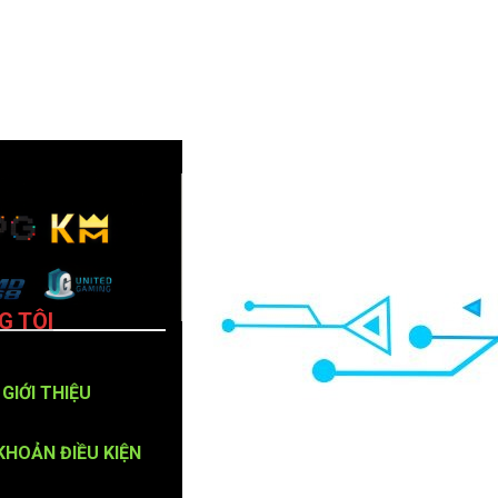
G TÔI
GIỚI THIỆU
KHOẢN ĐIỀU KIỆN