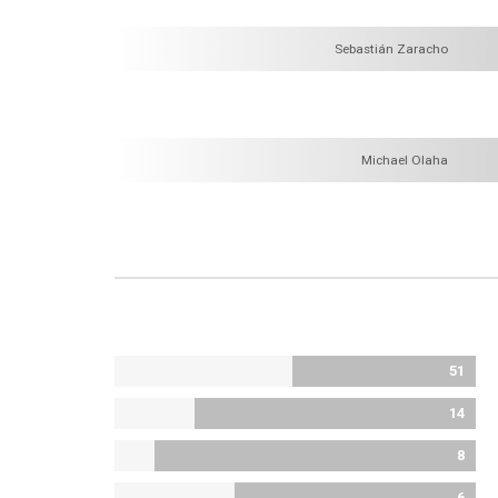
Sebastián Zaracho
Michael Olaha
51
14
8
6