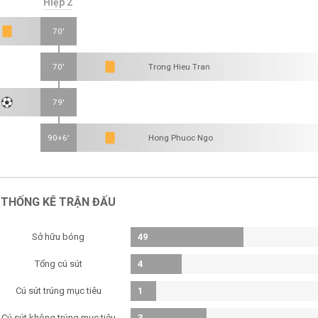
Hiệp 2
70'
70'
Trong Hieu Tran
79'
90+6'
Hong Phuoc Ngo
THỐNG KÊ TRẬN ĐẤU
Sở hữu bóng
49
Tổng cú sút
4
Cú sút trúng mục tiêu
1
Cú sút không trúng mục tiêu
3