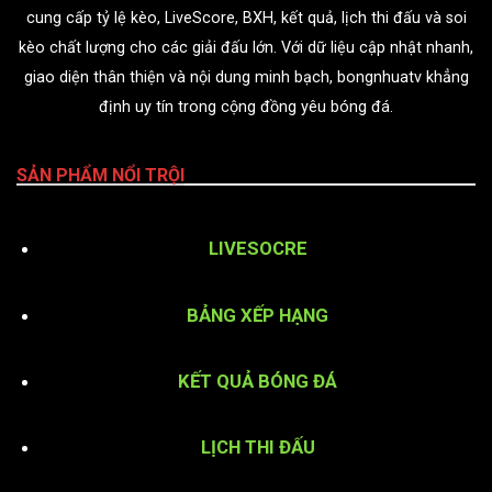
cung cấp tỷ lệ kèo, LiveScore, BXH, kết quả, lịch thi đấu và soi
kèo chất lượng cho các giải đấu lớn. Với dữ liệu cập nhật nhanh,
giao diện thân thiện và nội dung minh bạch, bongnhuatv khẳng
định uy tín trong cộng đồng yêu bóng đá.
SẢN PHẨM NỔI TRỘI
LIVESOCRE
BẢNG XẾP HẠNG
KẾT QUẢ BÓNG ĐÁ
LỊCH THI ĐẤU