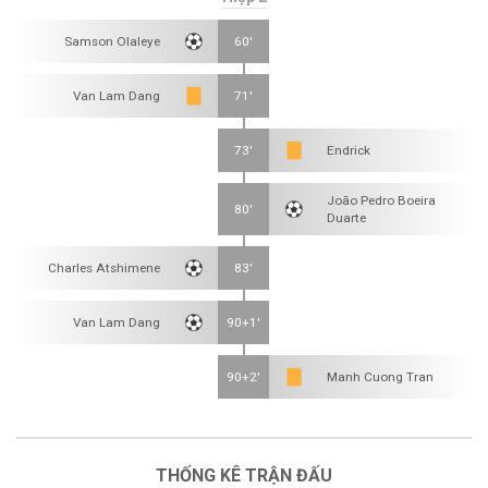
Samson Olaleye
60'
Van Lam Dang
71'
73'
Endrick
João Pedro Boeira
80'
Duarte
Charles Atshimene
83'
Van Lam Dang
90+1'
90+2'
Manh Cuong Tran
THỐNG KÊ TRẬN ĐẤU