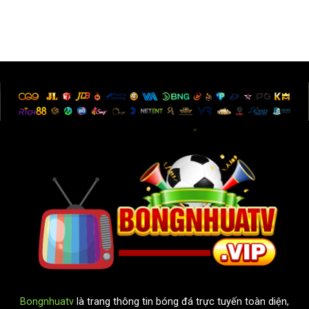
Bongnhuatv
là trang thông tin bóng đá trực tuyến toàn diện,