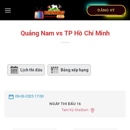
ĐĂNG KÝ
Quảng Nam vs TP Hồ Chí Minh
Lịch thi đấu
Bảng xếp hạng
09-03-2025 17:00
NGÀY THI ĐẤU 16
Tam Kỳ Stadium