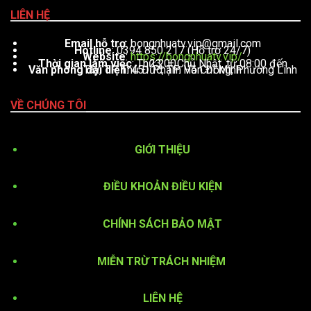
LIÊN HỆ
Email hỗ trợ
:
bongnhuatv.vip@gmail.com
Hotline
: 0394 850 217 (Hỗ trợ 24/7)
Website
:
https://bongnhuatv.vip/
Thời gian làm việc
: Thứ 2 – Chủ Nhật, từ 08:00 đến 23:00
Văn phòng đại diện
: 451 Phạm Văn Đồng, Phường Linh Tây, TP. Thủ Đức, TP. Hồ Chí Minh
VỀ CHÚNG TÔI
GIỚI THIỆU
ĐIỀU KHOẢN ĐIỀU KIỆN
CHÍNH SÁCH BẢO MẬT
MIỄN TRỪ TRÁCH NHIỆM
LIÊN HỆ