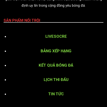
định uy tín trong cộng đồng yêu bóng đá.
SẢN PHẨM NỔI TRỘI
LIVESOCRE
BẢNG XẾP HẠNG
KẾT QUẢ BÓNG ĐÁ
LỊCH THI ĐẤU
TIN TỨC