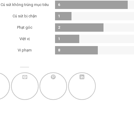
Cú sút không trúng mục tiêu
6
Cú sút bị chặn
1
Phạt góc
2
Việt vị
1
Vi phạm
8