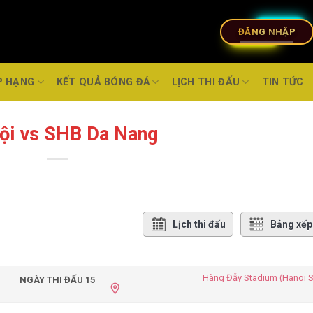
ĐĂNG NHẬP
P HẠNG
KẾT QUẢ BÓNG ĐÁ
LỊCH THI ĐẤU
TIN TỨC
ội vs SHB Da Nang
Lịch thi đấu
Bảng xếp
Hàng Đẫy Stadium (Hanoi 
NGÀY THI ĐẤU 15