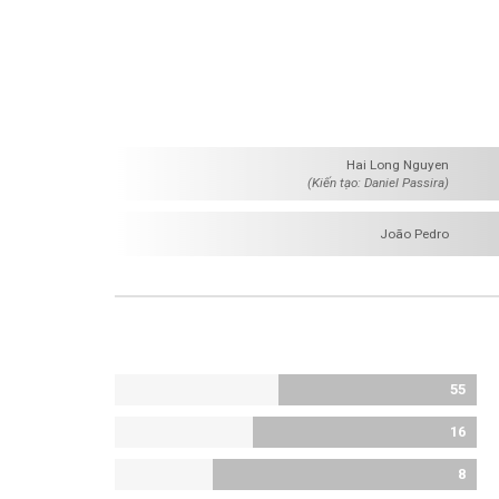
Hai Long Nguyen
(Kiến tạo: Daniel Passira)
João Pedro
55
16
8