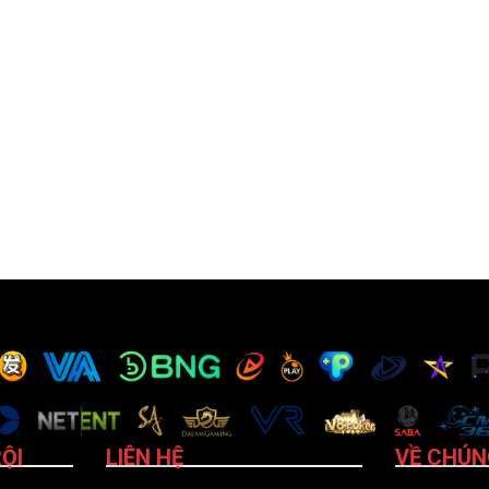
ỘI
LIÊN HỆ
VỀ CHÚN