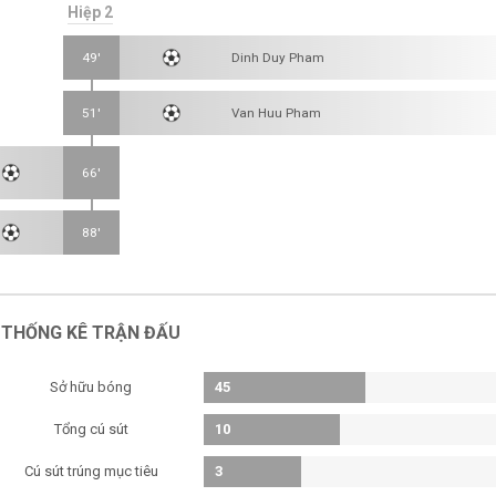
Hiệp 2
49'
Dinh Duy Pham
51'
Van Huu Pham
66'
88'
THỐNG KÊ TRẬN ĐẤU
Sở hữu bóng
45
Tổng cú sút
10
Cú sút trúng mục tiêu
3