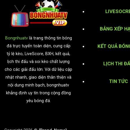
LIVESOCR
BẢNG XẾP H
Bongnhuatv
là trang thông tin bóng
KẾT QUẢ BÓN
đá trực tuyến toàn diện, cung cấp
tỷ lệ kèo, LiveScore, BXH, kết quả,
lịch thi đấu và soi kèo chất lượng
LỊCH THI Đ
cho các giải đấu lớn. Với dữ liệu cập
nhật nhanh, giao diện thân thiện và
TIN TỨC
nội dung minh bạch, bongnhuatv
khẳng định uy tín trong cộng đồng
yêu bóng đá.