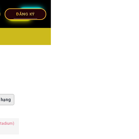
ĐĂNG KÝ
 hạng
Stadium)