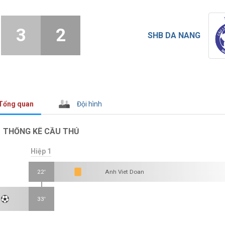
3
2
SHB DA NANG
Tổng quan
Đội hình
THỐNG KÊ CẦU THỦ
Hiệp 1
22'
Anh Viet Doan
33'